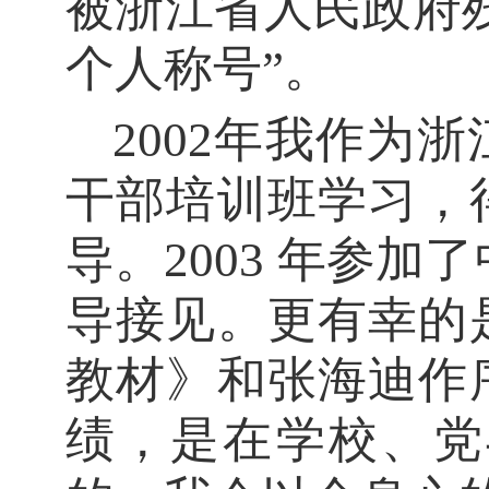
被浙江省人民政府
个人
称号
”
。
2002年
我
作为浙
干部培训班学习
，
导。
2003 年参
导接见。
更有幸的
教材
》
和张海迪作
绩
，
是
在
学校、
党