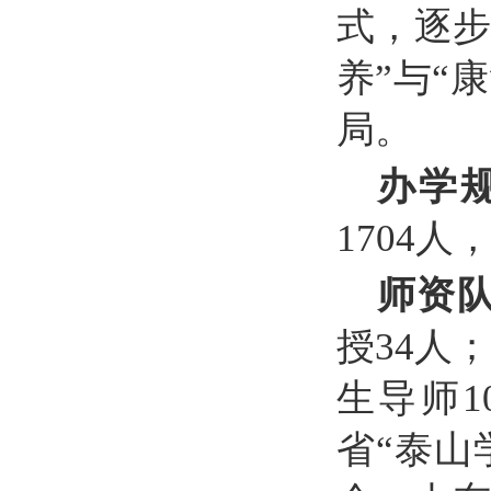
式，逐步
养”与“
局。
办学
1704
师资
授34人
生导师1
省“泰山