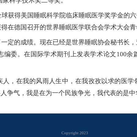
国家科学技术奖二等奖
。
全球获得美国睡眠科学院临床睡眠医学奖学金的六
又获得在德国召开的世界睡眠医学联合会学术大会
了一定的成绩
。现在已经是
世界睡眠协会秘书长，
athing杂志编委。在国际学术期刊上发表学术论文
100
余
疾人，在
我
的风雨人生中，在
我
孜孜以求的医学
疾人争气，
我
是在为一个民族争光，
我
代表的是中
Copyright 2023