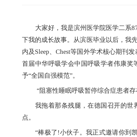
大家好，我是滨州医学院医学二系8
下我的成长故事。从滨医毕业以后，我
内及Sleep、Chest等国外学术
核心
期刊发
首届中华呼吸学会中国呼吸学者伟康奖
予“全国自强模范”。
“阻塞性睡眠呼吸暂停综合症患者存
我
拖着那条残腿，在德国召开的世
点。
“棒极了!小伙子。我正式邀请你到