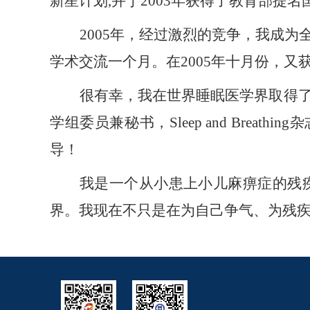
新星计划
,并于
2003年
获得了
教育部提名
2005年，经过激烈的竞争，
我
成为
学术交流一个月。在
2005年十月份，
很有幸，我
在世界睡眠医学界
取得
学组委员兼秘书，
Sleep and Bre
导！
我是
一个从小患上小儿麻痹症的残
界。
我
现在不只是在为自己争气、为残