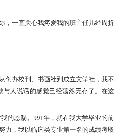
际，一直关心
我
疼爱
我
的班主任几经周折
从创办校刊、书画社到成立文学社，
我
不
敢与人说话的感觉已经荡然无存了。在这
对
我
的恩赐。
991年，就在
我
大学毕业的前
努力，
我
以临床类专业第一名的成绩考取