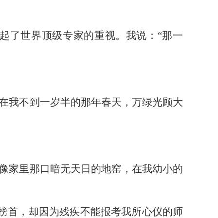
引起了世界顶级专家的重视。
我说：
“
那一
在
我
不到一岁半的那年春天，万绿光顾大
像家里那口暗无天日的地窑，在
我
幼小的
县榜首，却因为残疾不能报考
我
所心仪的师