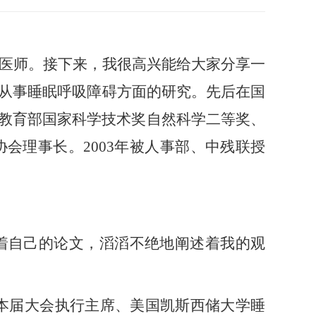
医师。
接下来，我很高兴能给大家分享一
从事
睡眠呼吸障碍
方面的研究。先后
在国
教育部国家科学技术奖自然科学二等奖
、
协会理事长
。2003年
被
人事部、中残联授
着自己的论文，滔滔不绝地阐述着
我
的观
”本届大会执行主席、美国凯斯西储大学睡