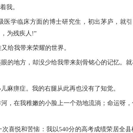
抱着
我
。
呼吸医学临床方面的博士研究生，初出茅庐，就
国，为残疾人
!
”
难又给
我
带来荣耀的世界。
起眼的地方，却没少给
我
带来刻骨铭心的记忆。就
小儿麻痹症。
我
的右腿从此再也没有了知觉。
洋河，在
我
稚嫩的小脸上一个劲地流淌；命运呀，
一次喜悦和苦恼：
我
以
540分的高考成绩荣居全