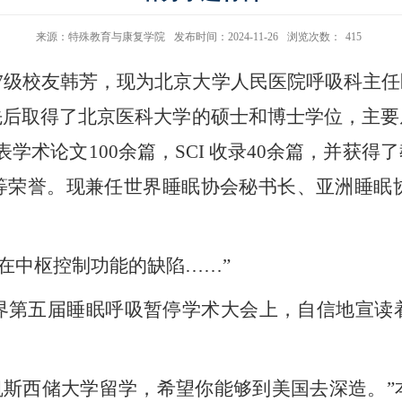
来源：特殊教育与康复学院
发布时间：2024-11-26
浏览次数：
415
7级校友韩芳
，现为北京大学人民医院呼吸科主任
先后取得了
北京医科大学
的硕士和
博士学位
，主要
表学术论文
100
余篇，SCI 收录
40余
篇
，并
获得
了
等荣誉
。现
兼
任
世界
睡眠
协会秘书长、亚洲睡眠
在中枢控制功能的缺陷……”
界第五届睡眠呼吸暂停学术大会上，自信地宣读
凯斯西储大学留学，希望你能够到美国去深造。