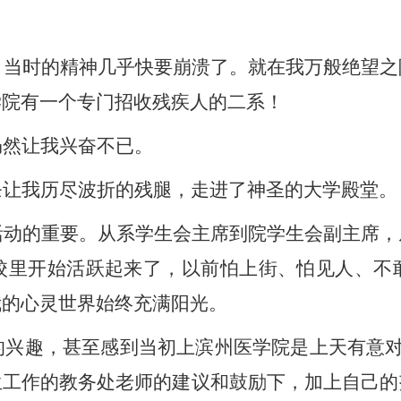
，当时的精神几乎快要崩溃了。就在
我
万般绝望之
学院有一个专门招收残疾人的二系！
仍然让
我
兴奋不已。
条让
我
历尽波折的残腿，走进了神圣的大学殿堂。
活动的重要。从系学生会主席到院学生会副主席，
校里开始活跃起来了，以前怕上街、怕见人、不
我
的心灵世界始终充满阳光。
的兴趣，甚至感到当初上滨州医学院是上天有意
生工作的教务处老师的建议和鼓励下，加上自己的