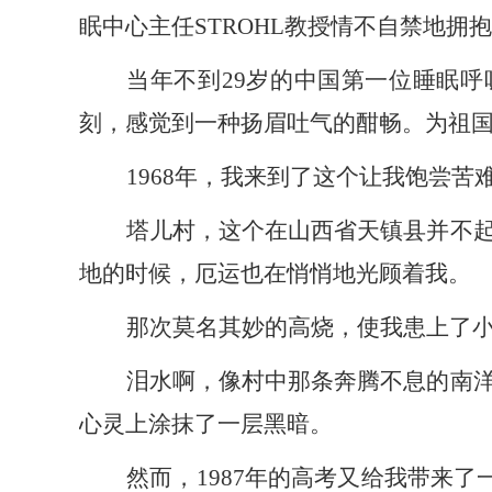
眠中心主任STROHL教授情不自禁地拥
当年不到
29岁的中国第一位睡眠
刻，感觉到一种扬眉吐气的酣畅。为祖
1968年，
我
来到了这个让
我
饱尝苦
塔儿村，这个在山西省天镇县并不
地的时候，厄运也在悄悄地光顾着
我
。
那次莫名其妙的高烧，使
我
患上了
泪水啊，像村中那条奔腾不息的南
心灵上涂抹了一层黑暗。
然而，
1987年的高考又给
我
带来了