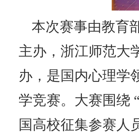
本次赛事由教育
主办，浙江师范大
办，是国内心理学
学竞赛。大赛围绕 
国高校征集参赛人员，