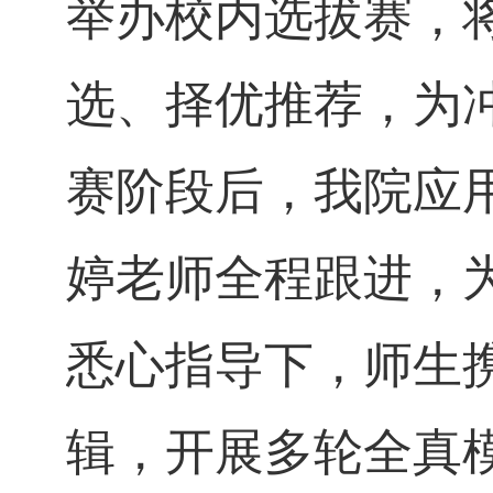
举办校内选拔赛，
选、择优推荐，为
赛阶段后，我院应
婷老师全程跟进，
悉心指导下，师生
辑，开展多轮全真