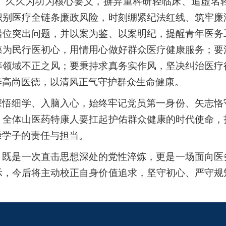
、久久为功为核心要义，摒弃重科研轻临床、追虚名
识别医疗全链条廉政风险，时刻绷紧纪法红线、筑牢廉
错位突出问题，并以案为鉴、以案明纪，提醒青年医务
葆为民行医初心，用情用心做好群众医疗健康服务；要
等领域不正之风；要秉持求真务实作风，坚决纠治医疗
养高尚医德，以清风正气守护群众生命健康。
深悟细学、入脑入心，始终牢记党员第一身份、矢志恪
，全体山医药特康人要扛起护佑群众健康的时代使命，
康学子的责任与担当。
，既是一次直击思想深处的党性淬炼，更是一场面向医
示，今后将主动校正自身价值追求，坚守初心、严守规