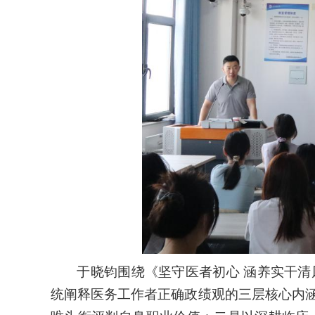
于晓钧围绕《坚守医者初心 涵养实干
统阐释医务工作者正确政绩观的三层核心内